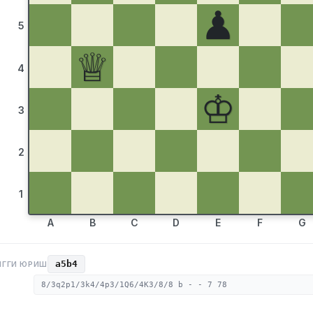
♟
5
♕
4
♔
3
2
1
A
B
C
D
E
F
G
a5b4
НГГИ ЮРИШ
8/3q2p1/3k4/4p3/1Q6/4K3/8/8 b - - 7 78