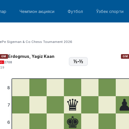
лар
Чемпион акцияси
Футбол
Ўзбек спорти
ePe Sigeman & Co Chess Tournament 2026
Erdogmus, Yagiz Kaan
GM
GM
½-½
2708
:19
8
♛
7
♚
6