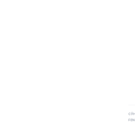
СЎ
FEN