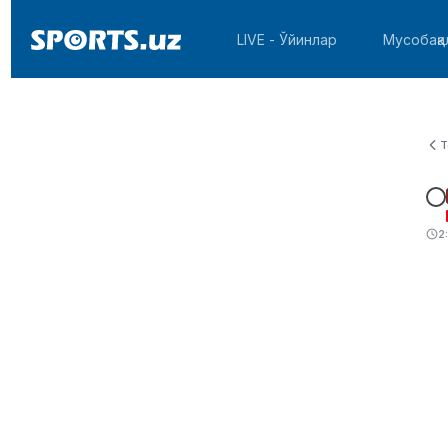
LIVE - Ўйинлар
Мусобақа
T
2