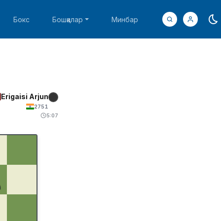
Бокс
Бошқалар
Минбар
Erigaisi Arjun
2751
5:07
♟