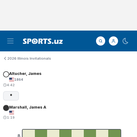
2026 Illinois Invitationals
Altucher, James
1864
4:42
*
Marshall, James A
1:19
8