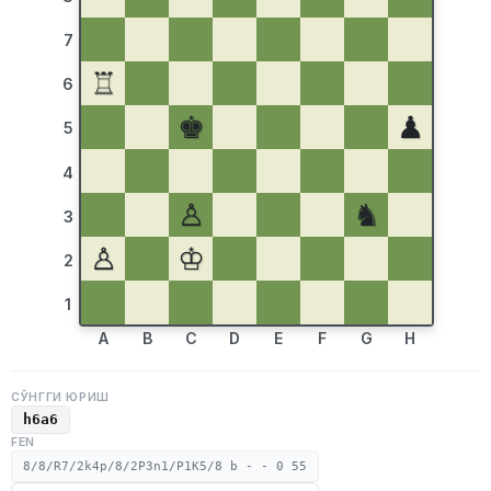
7
♖
6
♚
♟
5
4
♙
♞
3
♙
♔
2
1
A
B
C
D
E
F
G
H
СЎНГГИ ЮРИШ
h6a6
FEN
8/8/R7/2k4p/8/2P3n1/P1K5/8 b - - 0 55