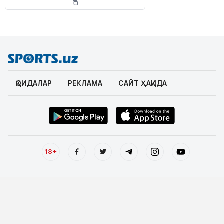
ҚОИДАЛАР
РЕКЛАМА
САЙТ ҲАҚИДА
18+