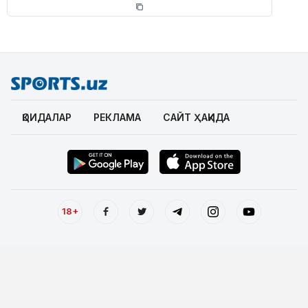
ҚОИДАЛАР
РЕКЛАМА
САЙТ ҲАҚИДА
18+