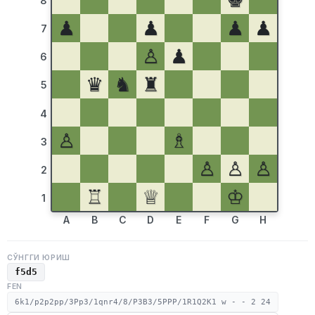
♚
8
♟
♟
♟
♟
7
♙
♟
6
♛
♞
♜
5
4
♙
♗
3
♙
♙
♙
2
♖
♕
♔
1
A
B
C
D
E
F
G
H
СЎНГГИ ЮРИШ
f5d5
FEN
6k1/p2p2pp/3Pp3/1qnr4/8/P3B3/5PPP/1R1Q2K1 w - - 2 24