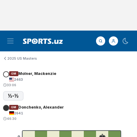
2025 US Masters
Molner, Mackenzie
GM
2463
33:06
½-½
Donchenko, Alexander
GM
2641
46:30