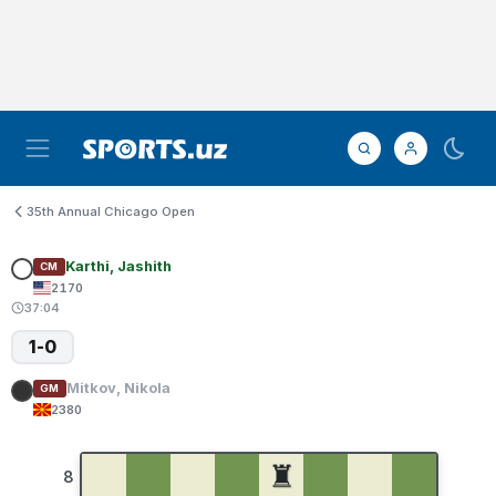
35th Annual Chicago Open
Karthi, Jashith
CM
2170
37:04
1-0
Mitkov, Nikola
GM
2380
♜
8