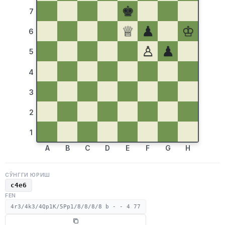
♚
7
♕
♟
♔
6
♙
♟
5
4
3
2
1
A
B
C
D
E
F
G
H
СЎНГГИ ЮРИШ
c4e6
FEN
4r3/4k3/4Qp1K/5Pp1/8/8/8/8 b - - 4 77