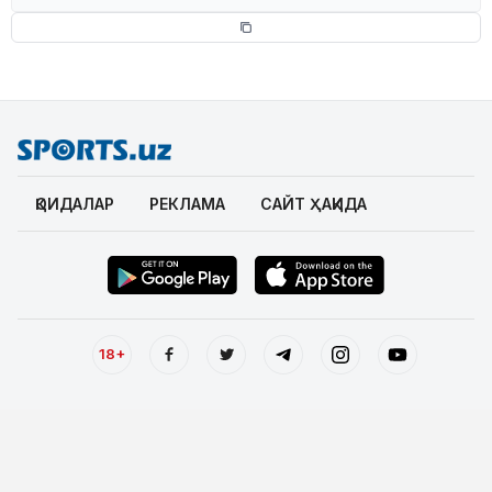
ҚОИДАЛАР
РЕКЛАМА
САЙТ ҲАҚИДА
18+