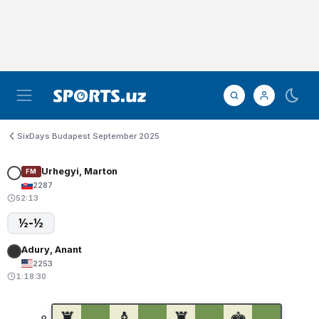
SixDays Budapest September 2025
Urhegyi, Marton
FM
2287
52:13
½-½
Adury, Anant
2253
1:18:30