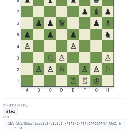
♜
♝
♜
♚
8
♟
♝
♟
7
♟
♟
♛
♟
♗
6
♟
♟
♟
♞
5
♙
♙
4
♘
♙
♙
3
♙
♙
♕
♙
♙
♘
2
♖
♖
♔
1
A
B
C
D
E
F
G
H
СЎНГГИ ЮРИШ
a1e1
FEN
r1b1r1k1/5pbp/1ppq2pB/p1p1p2n/P3P3/2NP3P/1PPQ1PPN/4RRK1 b
- - 7 14