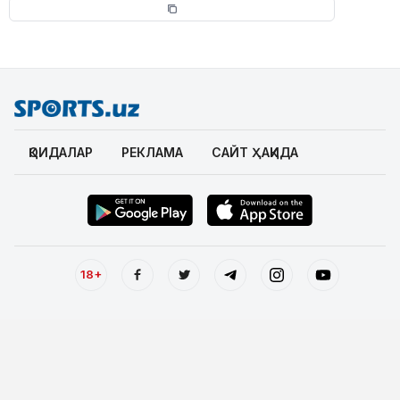
ҚОИДАЛАР
РЕКЛАМА
САЙТ ҲАҚИДА
18+