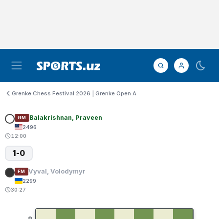
Grenke Chess Festival 2026 | Grenke Open A
Balakrishnan, Praveen
GM
2496
12:00
1-0
Vyval, Volodymyr
FM
2299
30:27