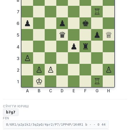
8
♖
7
♟
♟
♚
6
♛
♟
♕
5
♟
♜
4
♙
3
♙
♙
♙
2
♔
♖
1
A
B
C
D
E
F
G
H
СЎНГГИ ЮРИШ
b7g7
FEN
8/6R1/p2p1k2/3q2pQ/4pr2/P7/1PP4P/1K4R1 b - - 0 44