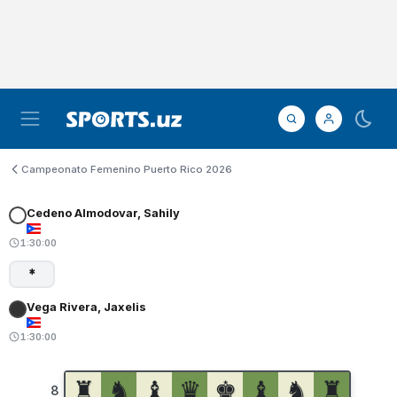
Campeonato Femenino Puerto Rico 2026
Cedeno Almodovar, Sahily
1:30:00
*
Vega Rivera, Jaxelis
1:30:00
♜
♞
♝
♛
♚
♝
♞
♜
8