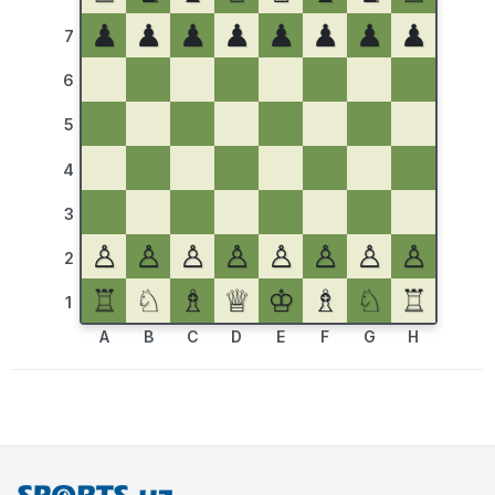
♟
♟
♟
♟
♟
♟
♟
♟
7
6
5
4
3
♙
♙
♙
♙
♙
♙
♙
♙
2
♖
♘
♗
♕
♔
♗
♘
♖
1
A
B
C
D
E
F
G
H