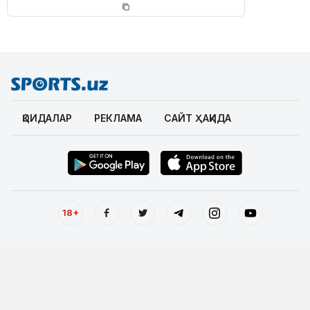
ҚОИДАЛАР
РЕКЛАМА
САЙТ ҲАҚИДА
18+