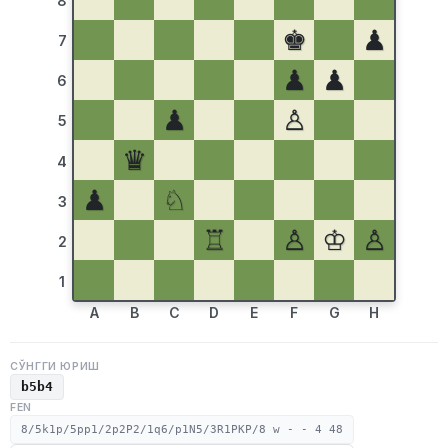
8
♚
♟
7
♟
♟
6
♟
♙
5
♛
4
♟
♘
3
♖
♙
♔
♙
2
1
A
B
C
D
E
F
G
H
СЎНГГИ ЮРИШ
b5b4
FEN
8/5k1p/5pp1/2p2P2/1q6/p1N5/3R1PKP/8 w - - 4 48