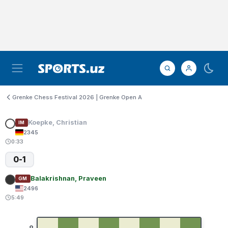
Grenke Chess Festival 2026 | Grenke Open A
Koepke, Christian
IM
2345
0:33
0-1
Balakrishnan, Praveen
GM
2496
5:49