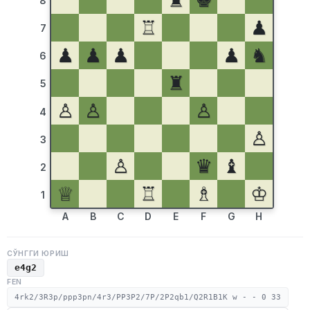
♜
♚
8
♖
♟
7
♟
♟
♟
♟
♞
6
♜
5
♙
♙
♙
4
♙
3
♙
♛
♝
2
♕
♖
♗
♔
1
A
B
C
D
E
F
G
H
СЎНГГИ ЮРИШ
e4g2
FEN
4rk2/3R3p/ppp3pn/4r3/PP3P2/7P/2P2qb1/Q2R1B1K w - - 0 33