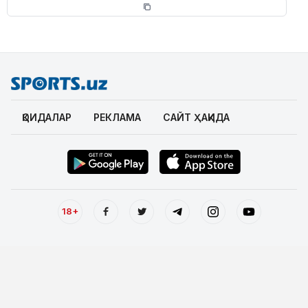
ҚОИДАЛАР
РЕКЛАМА
САЙТ ҲАҚИДА
18+