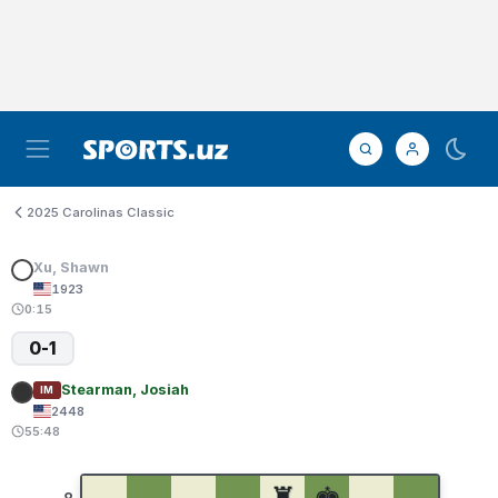
2025 Carolinas Classic
Xu, Shawn
1923
0:15
0-1
Stearman, Josiah
IM
2448
55:48