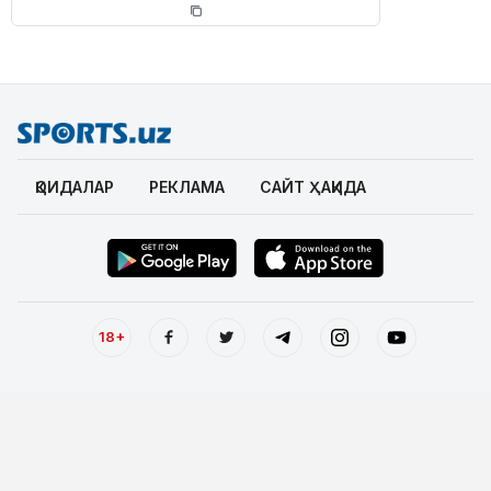
ҚОИДАЛАР
РЕКЛАМА
САЙТ ҲАҚИДА
18+