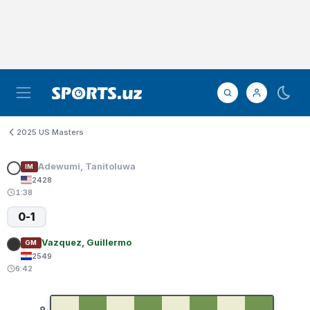
2025 US Masters
Adewumi, Tanitoluwa
IM
2428
1:38
0-1
Vazquez, Guillermo
GM
2549
6:42