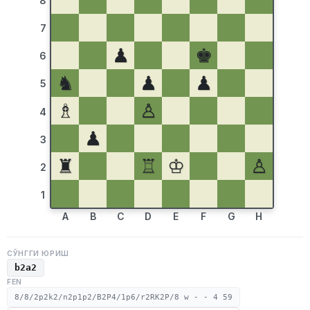
8
7
♟
♚
6
♞
♟
♟
5
♗
♙
4
♟
3
♜
♖
♔
♙
2
1
A
B
C
D
E
F
G
H
СЎНГГИ ЮРИШ
b2a2
FEN
8/8/2p2k2/n2p1p2/B2P4/1p6/r2RK2P/8 w - - 4 59