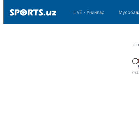
LIVE - Ўйинлар
Мусобақа
D
1