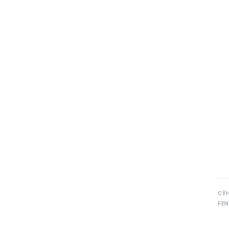
СЎ
FEN