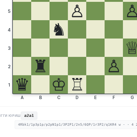
♙
5
♞
4
3
♜
♙
2
♛
♔
♖
1
A
B
C
D
E
F
G
a2a1
НГГИ ЮРИШ
4Rbk1/1p3p1p/p2pN1p1/3P2P1/2n5/6QP/1r3P2/q1KR4 w - - 4 