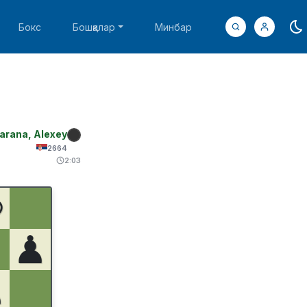
Бокс
Бошқалар
Минбар
arana, Alexey
2664
2:03
♚
♟
♟