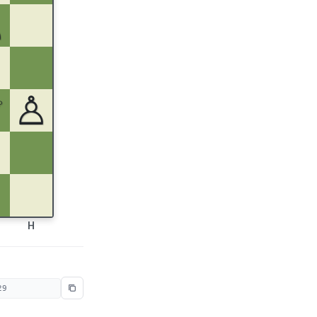
♙
♕
♙
H
29