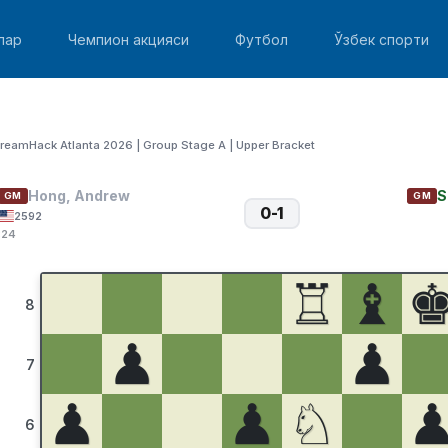
лар
Чемпион акцияси
Футбол
Ўзбек спорти
reamHack Atlanta 2026 | Group Stage A | Upper Bracket
Hong, Andrew
S
GM
GM
0-1
2592
:24
♖
♝
8
♟
♟
7
♟
♟
♘
6