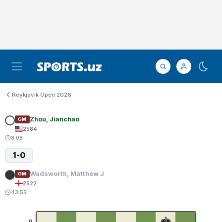
Reykjavik Open 2026
Zhou, Jianchao
GM
2584
8:08
1-0
Wadsworth, Matthew J
GM
2522
43:55