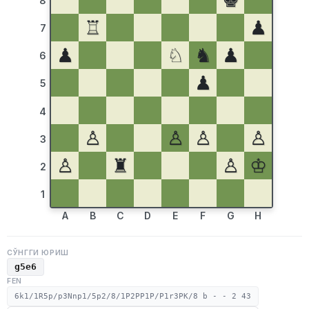
♚
8
♖
♟
7
♟
♘
♞
♟
6
♟
5
4
♙
♙
♙
♙
3
♙
♜
♙
♔
2
1
A
B
C
D
E
F
G
H
СЎНГГИ ЮРИШ
g5e6
FEN
6k1/1R5p/p3Nnp1/5p2/8/1P2PP1P/P1r3PK/8 b - - 2 43