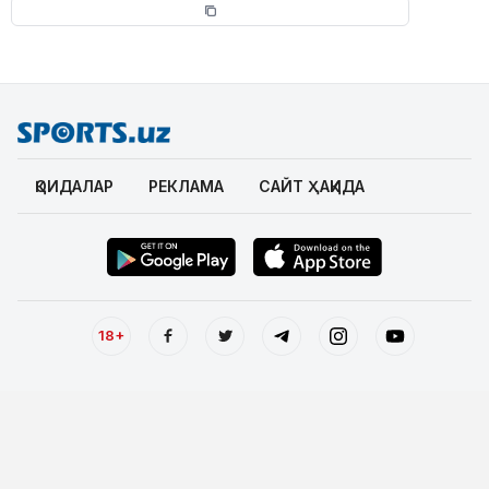
ҚОИДАЛАР
РЕКЛАМА
САЙТ ҲАҚИДА
18+