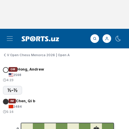
V Open Chess Menorca 2026 | Open A
Hong, Andrew
GM
2598
4:23
½-½
Chen, Qi b
IM
2484
5:16