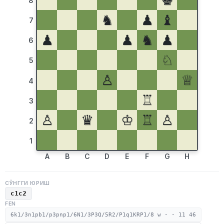
♚
8
♞
♟
♝
7
♟
♟
♞
♟
6
♘
5
♙
♕
4
♖
3
♙
♛
♔
♖
♙
2
1
A
B
C
D
E
F
G
H
СЎНГГИ ЮРИШ
c1c2
FEN
6k1/3n1pb1/p3pnp1/6N1/3P3Q/5R2/P1q1KRP1/8 w - - 11 46