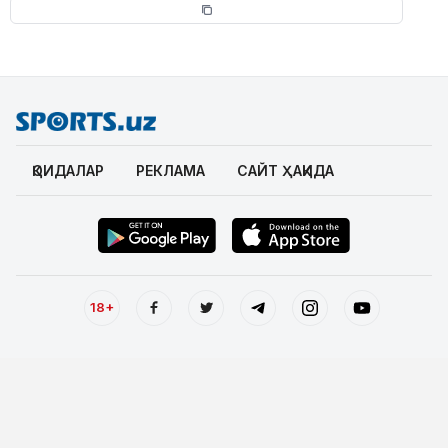
ҚОИДАЛАР
РЕКЛАМА
САЙТ ҲАҚИДА
18+