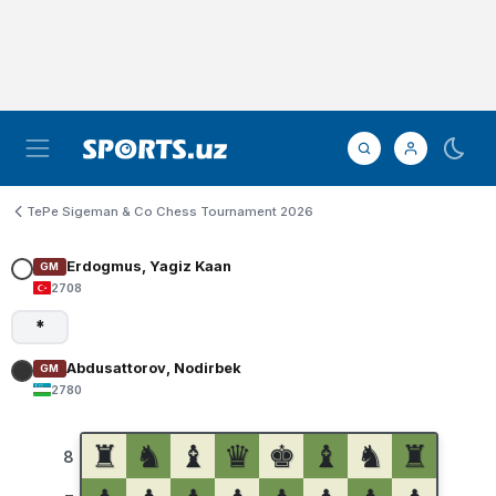
TePe Sigeman & Co Chess Tournament 2026
Erdogmus, Yagiz Kaan
GM
2708
*
Abdusattorov, Nodirbek
GM
2780
♜
♞
♝
♛
♚
♝
♞
♜
8