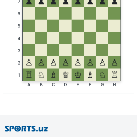
♟
♟
♟
♟
♟
♟
♟
♟
7
6
5
4
3
♙
♙
♙
♙
♙
♙
♙
♙
2
♖
♘
♗
♕
♔
♗
♘
♖
1
A
B
C
D
E
F
G
H