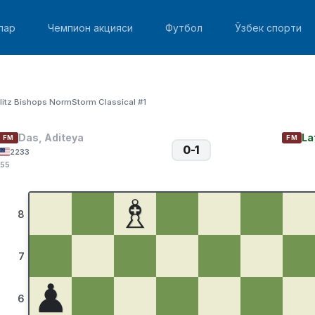
лар
Чемпион акцияси
Футбол
Ўзбек спорти
litz Bishops NormStorm Classical #1
Das, Aditeya
La
FM
FM
0-1
2233
:55
♗
8
7
♟
6