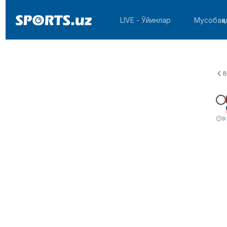
LIVE - Ўйинлар
Мусобақа
B
9