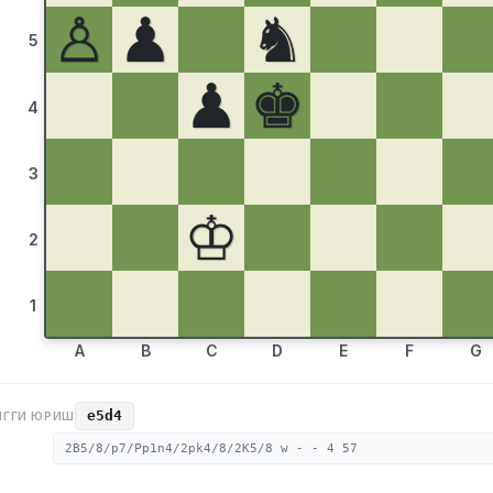
♙
♟
♞
5
♟
♚
4
3
♔
2
1
A
B
C
D
E
F
G
e5d4
НГГИ ЮРИШ
2B5/8/p7/Pp1n4/2pk4/8/2K5/8 w - - 4 57