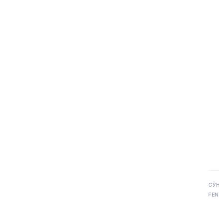
СЎ
FEN