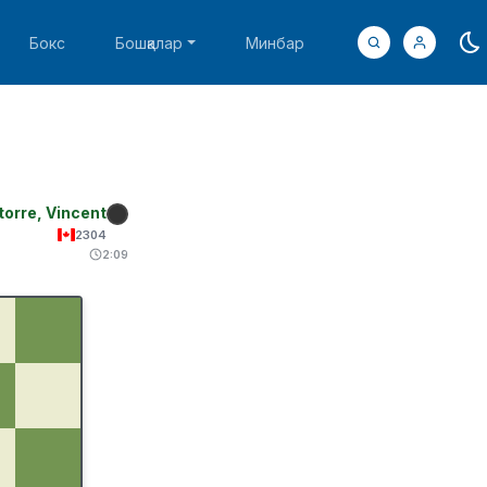
Бокс
Бошқалар
Минбар
torre, Vincent
2304
2:09