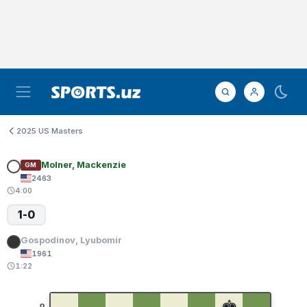
2025 US Masters
Molner, Mackenzie
GM
2463
4:00
1-0
Gospodinov, Lyubomir
1961
1:22