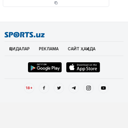
ҚОИДАЛАР
РЕКЛАМА
САЙТ ҲАҚИДА
18+