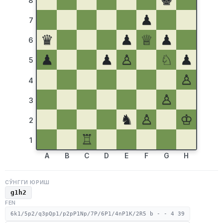
♚
8
♟
7
♛
♟
♕
♟
6
♟
♟
♙
♘
♟
5
♙
4
♙
3
♞
♙
♔
2
♖
1
A
B
C
D
E
F
G
H
СЎНГГИ ЮРИШ
g1h2
FEN
6k1/5p2/q3pQp1/p2pP1Np/7P/6P1/4nP1K/2R5 b - - 4 39