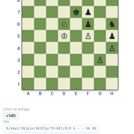
8
♚
♟
7
♘
♟
♞
6
♔
♙
♟
5
♙
4
♙
3
2
1
A
B
C
D
E
F
G
H
СЎНГГИ ЮРИШ
c5d5
FEN
8/4kp2/3N1p1n/3K1P1p/7P/6P1/8/8 b - - 56 80