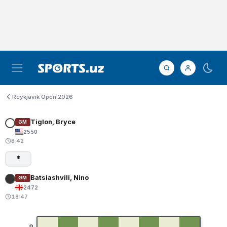
Reykjavik Open 2026
Tiglon, Bryce
GM
2550
8:42
*
Batsiashvili, Nino
GM
2472
18:47