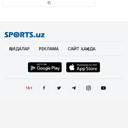
ҚОИДАЛАР
РЕКЛАМА
САЙТ ҲАҚИДА
18+