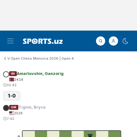
V Open Chess Menorca 2026 | Open A
Amartuvshin, Ganzorig
IM
2418
32:42
1-0
Tiglon, Bryce
GM
2529
7:42