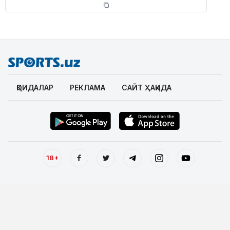
ҚОИДАЛАР
РЕКЛАМА
САЙТ ҲАҚИДА
18+