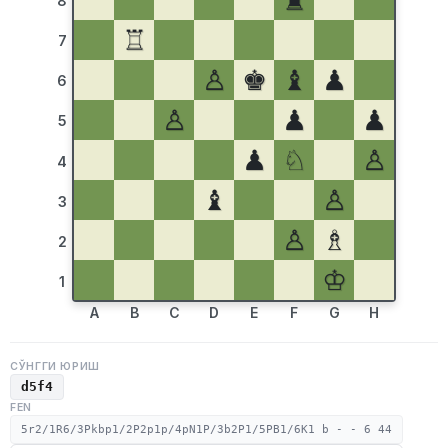
♜
8
♖
7
♙
♚
♝
♟
6
♙
♟
♟
5
♟
♘
♙
4
♝
♙
3
♙
♗
2
♔
1
A
B
C
D
E
F
G
H
СЎНГГИ ЮРИШ
d5f4
FEN
5r2/1R6/3Pkbp1/2P2p1p/4pN1P/3b2P1/5PB1/6K1 b - - 6 44