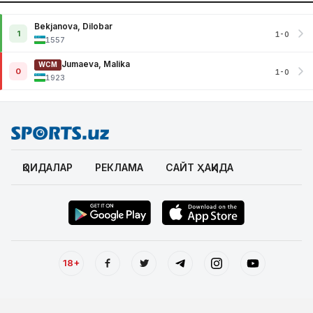
Bekjanova, Dilobar
1
1-0
1557
Jumaeva, Malika
WCM
0
1-0
1923
ҚОИДАЛАР
РЕКЛАМА
САЙТ ҲАҚИДА
18+