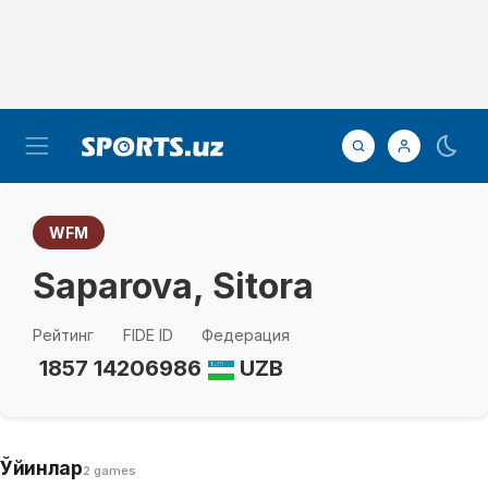
WFM
Saparova, Sitora
Рейтинг
FIDE ID
Федерация
1857
14206986
UZB
Ўйинлар
2 games