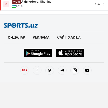
Akhmedova, Shohina
WCM
0
1-0
2019
ҚОИДАЛАР
РЕКЛАМА
САЙТ ҲАҚИДА
18+