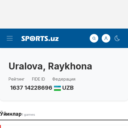
Uralova, Raykhona
Рейтинг
FIDE ID
Федерация
1637
14228696
UZB
Ўйинлар
1 games