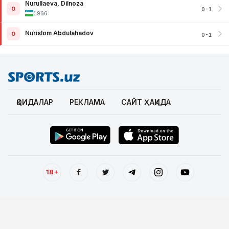
Nurullaeva, Dilnoza
0
0-1
1966
Nurislom Abdulahadov
0
0-1
ҚОИДАЛАР
РЕКЛАМА
САЙТ ҲАҚИДА
18+