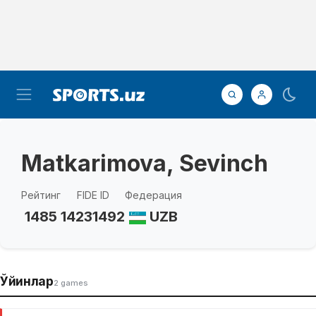
Matkarimova, Sevinch
Рейтинг
FIDE ID
Федерация
1485
14231492
UZB
Ўйинлар
2 games