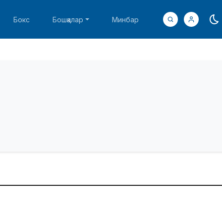
Бокс
Бошқалар
Минбар