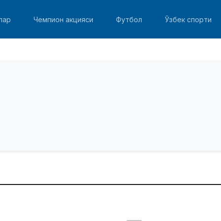
лар
Чемпион акцияси
Футбол
Ўзбек спорти