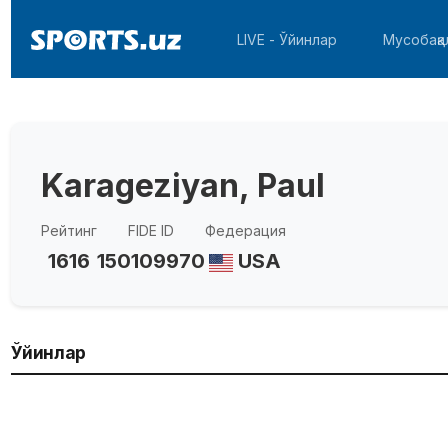
LIVE - Ўйинлар
Мусобақа
Karageziyan, Paul
Рейтинг
FIDE ID
Федерация
1616
150109970
USA
Ўйинлар