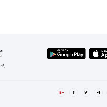
ая
ии
ий,
18+