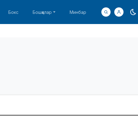
Бокс
Бошқалар
Минбар