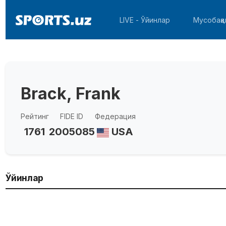
LIVE - Ўйинлар
Мусобақа
Brack, Frank
Рейтинг
FIDE ID
Федерация
1761
2005085
USA
Ўйинлар