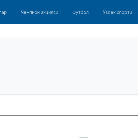
лар
Чемпион акцияси
Футбол
Ўзбек спорти