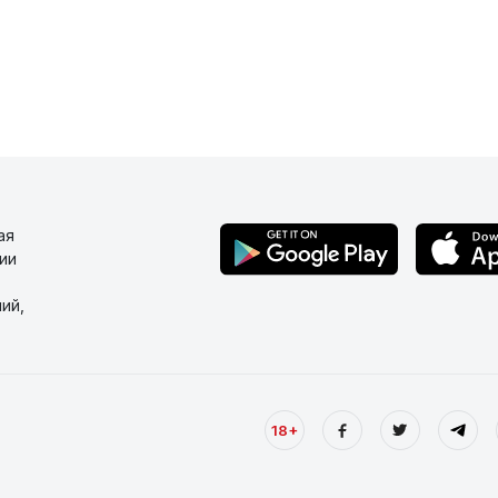
ая
ии
ий,
18+