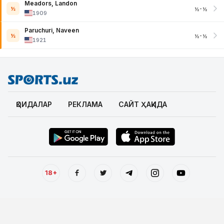
Meadors, Landon
½
½-½
1909
Paruchuri, Naveen
½
½-½
1921
ҚОИДАЛАР
РЕКЛАМА
САЙТ ҲАҚИДА
18+