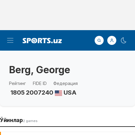
Berg, George
Рейтинг
FIDE ID
Федерация
1805
2007240
USA
Ўйинлар
2 games