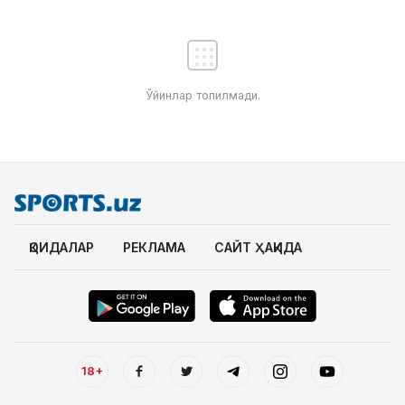
Ўйинлар топилмади.
ҚОИДАЛАР
РЕКЛАМА
САЙТ ҲАҚИДА
18+