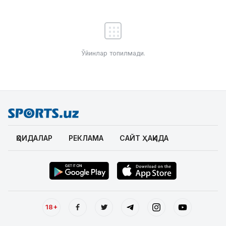
Ўйинлар топилмади.
ҚОИДАЛАР
РЕКЛАМА
САЙТ ҲАҚИДА
18+