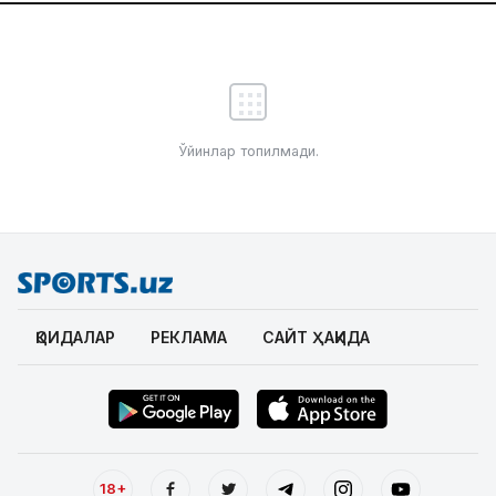
Ўйинлар топилмади.
ҚОИДАЛАР
РЕКЛАМА
САЙТ ҲАҚИДА
18+