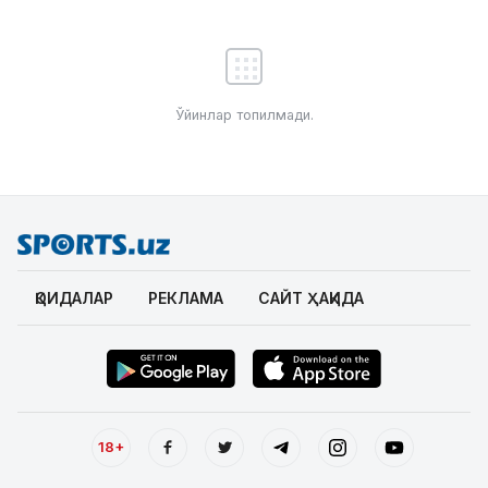
Ўйинлар топилмади.
ҚОИДАЛАР
РЕКЛАМА
САЙТ ҲАҚИДА
18+