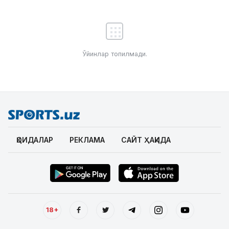
Ўйинлар топилмади.
ҚОИДАЛАР
РЕКЛАМА
САЙТ ҲАҚИДА
18+