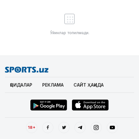
Ўйинлар топилмади.
ҚОИДАЛАР
РЕКЛАМА
САЙТ ҲАҚИДА
18+