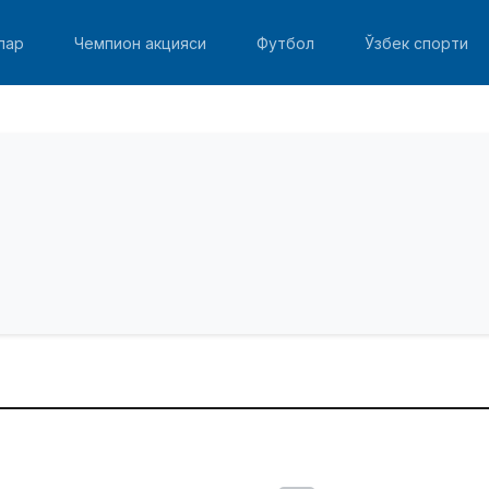
лар
Чемпион акцияси
Футбол
Ўзбек спорти