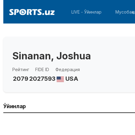
LIVE - Ўйинлар
Мусобақа
Sinanan, Joshua
Рейтинг
FIDE ID
Федерация
2079
2027593
USA
Ўйинлар