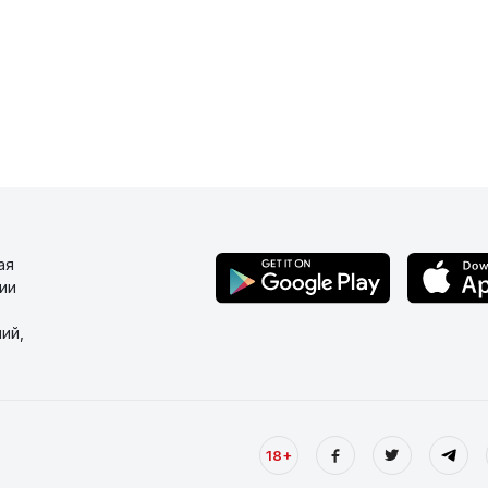
ая
ии
ий,
18+