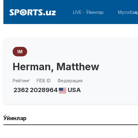
LIVE - Ўйинлар
Мусобақа
IM
Herman, Matthew
Рейтинг
FIDE ID
Федерация
2362
2028964
USA
Ўйинлар