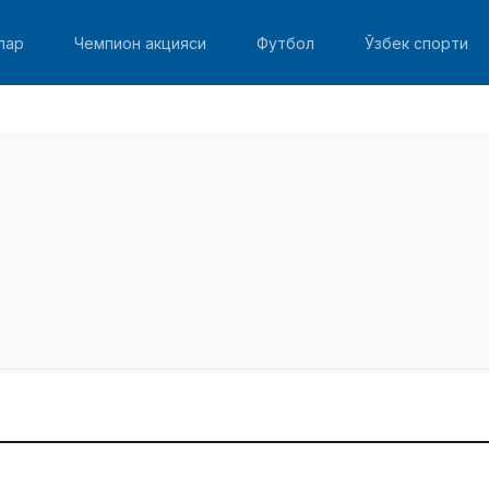
лар
Чемпион акцияси
Футбол
Ўзбек спорти