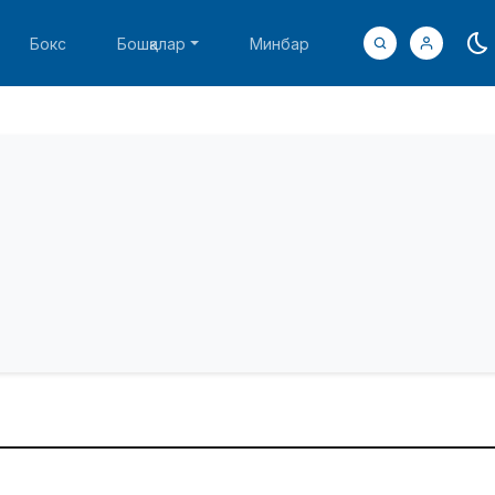
Бокс
Бошқалар
Минбар