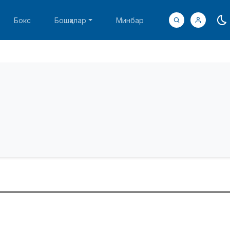
Бокс
Бошқалар
Минбар