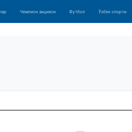
лар
Чемпион акцияси
Футбол
Ўзбек спорти