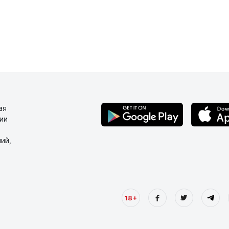
ая
ии
ий,
18+