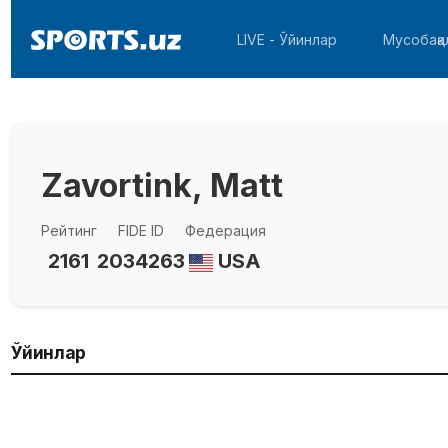
LIVE - Ўйинлар
Мусобақа
Zavortink, Matt
Рейтинг
FIDE ID
Федерация
2161
2034263
USA
Ўйинлар