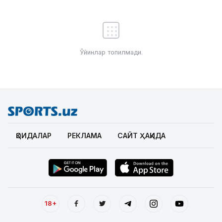
Ўйинлар топилмади.
ҚОИДАЛАР
РЕКЛАМА
САЙТ ҲАҚИДА
18+