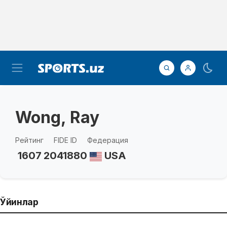
Wong, Ray
Рейтинг
FIDE ID
Федерация
1607
2041880
USA
Ўйинлар