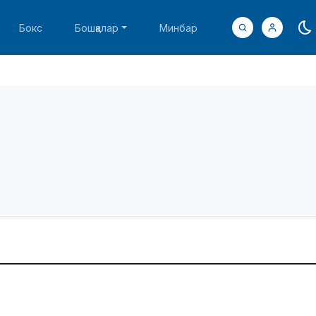
Бокс
Бошқалар
Минбар