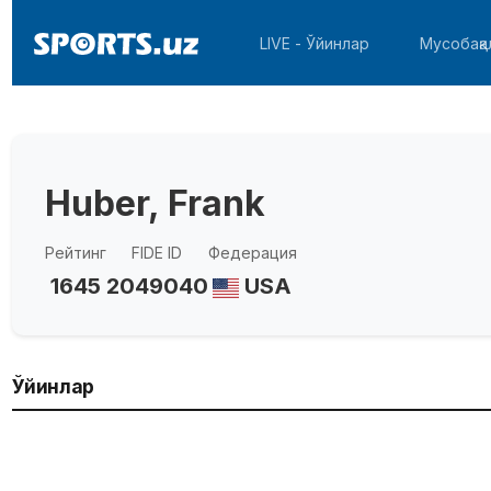
LIVE - Ўйинлар
Мусобақа
Huber, Frank
Рейтинг
FIDE ID
Федерация
1645
2049040
USA
Ўйинлар