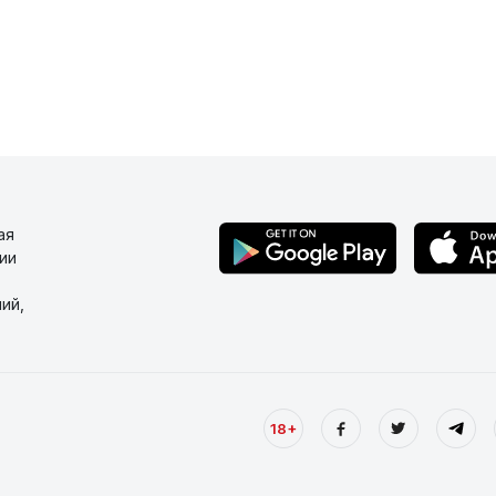
ая
ии
ий,
18+