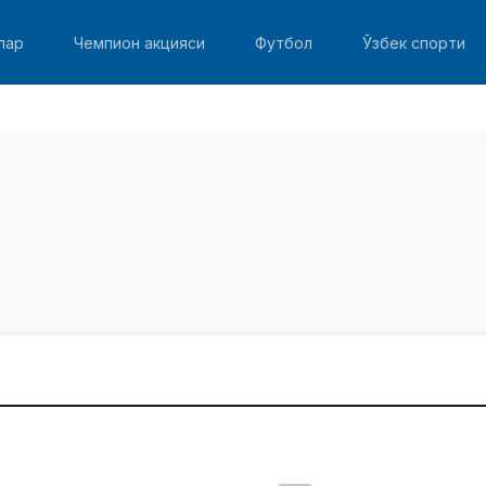
лар
Чемпион акцияси
Футбол
Ўзбек спорти