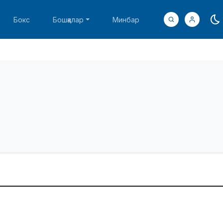
Бокс
Бошқалар
Минбар