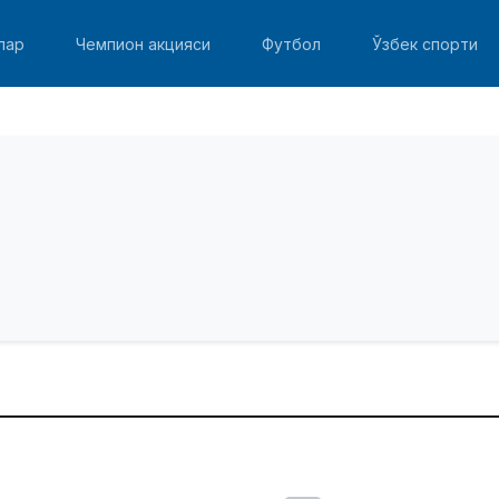
лар
Чемпион акцияси
Футбол
Ўзбек спорти