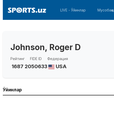
LIVE - Ўйинлар
Мусобақа
Johnson, Roger D
Рейтинг
FIDE ID
Федерация
1687
2050633
USA
Ўйинлар