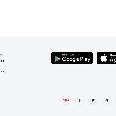
ая
ии
ий,
18+