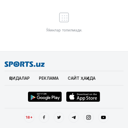
Ўйинлар топилмади.
ҚОИДАЛАР
РЕКЛАМА
САЙТ ҲАҚИДА
18+