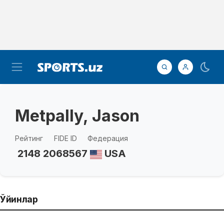
Metpally, Jason
Рейтинг
FIDE ID
Федерация
2148
2068567
USA
Ўйинлар