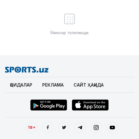
Ўйинлар топилмади.
ҚОИДАЛАР
РЕКЛАМА
САЙТ ҲАҚИДА
18+