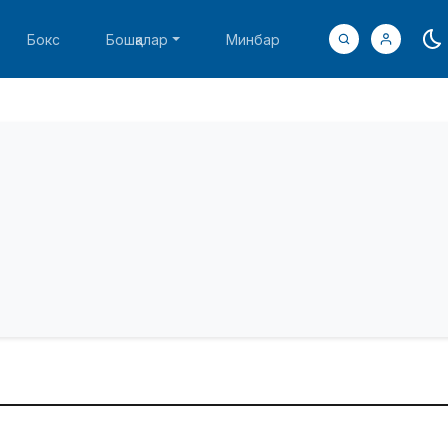
Бокс
Бошқалар
Минбар