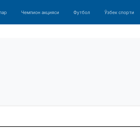
лар
Чемпион акцияси
Футбол
Ўзбек спорти