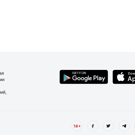
ая
ии
ий,
18+