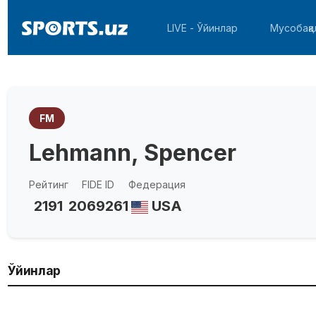
LIVE - Ўйинлар
Мусобақа
FM
Lehmann, Spencer
Рейтинг
FIDE ID
Федерация
2191
2069261
USA
Ўйинлар