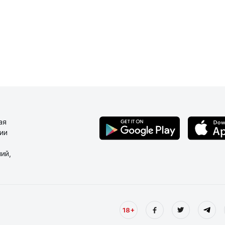
ая
ии
ий,
18+