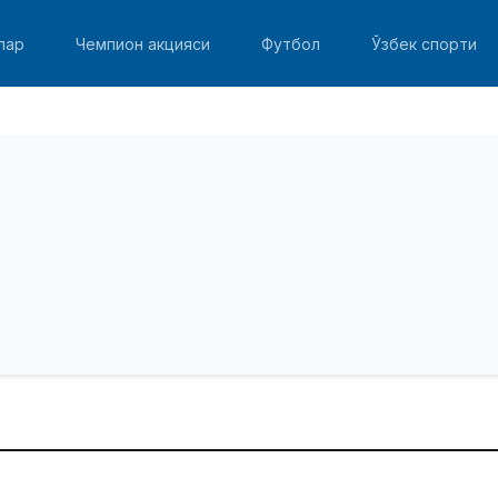
лар
Чемпион акцияси
Футбол
Ўзбек спорти