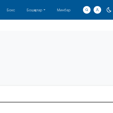
Бокс
Бошқалар
Минбар