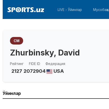
LIVE - Ўйинлар
Мусобақа
CM
Zhurbinsky, David
Рейтинг
FIDE ID
Федерация
2127
2072904
USA
Ўйинлар