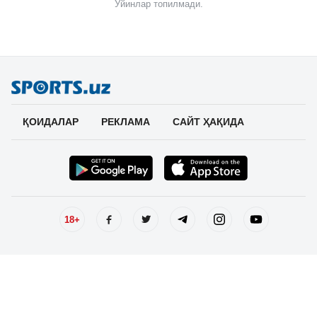
Ўйинлар топилмади.
ҚОИДАЛАР
РЕКЛАМА
САЙТ ҲАҚИДА
18+