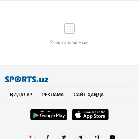
Ўйинлар топилмади.
ҚОИДАЛАР
РЕКЛАМА
САЙТ ҲАҚИДА
18+