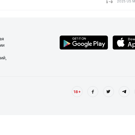
2025 US M
1-0
ая
ии
ий,
18+