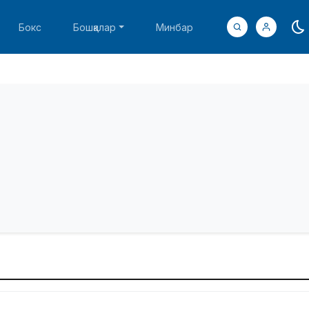
Бокс
Бошқалар
Минбар