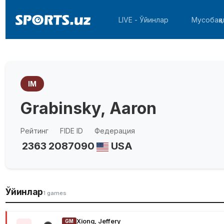
LIVE - Ўйинлар
Мусобақа
IM
Grabinsky, Aaron
Рейтинг
FIDE ID
Федерация
2363
2087090
USA
Ўйинлар
1 games
Xiong, Jeffery
GM