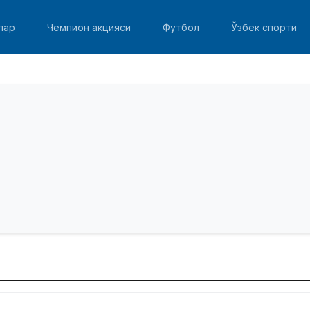
лар
Чемпион акцияси
Футбол
Ўзбек спорти