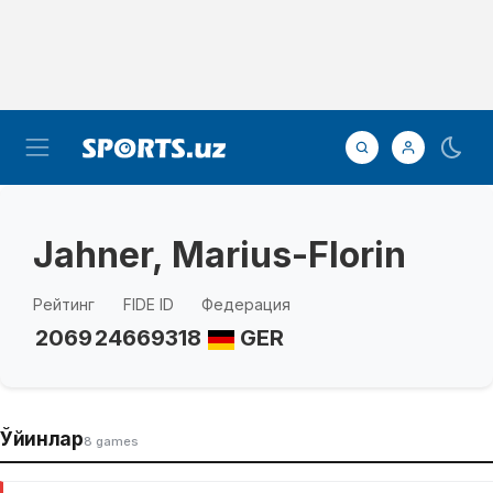
Jahner, Marius-Florin
Рейтинг
FIDE ID
Федерация
2069
24669318
GER
Ўйинлар
8 games