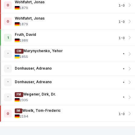
Wohlfahrt, Jonas
0
1-0
1879
Wohlfahrt, Jonas
0
1-0
1879
Fruth, David
1
1-0
1986
Marynychenko, Yehor
CM
*
*
1855
Donhauser, Adreano
*
*
Donhauser, Adreano
*
*
Wegener, Dirk, Dr.
FM
*
*
2335
Woelk, Tom-Frederic
IM
0
1-0
2194