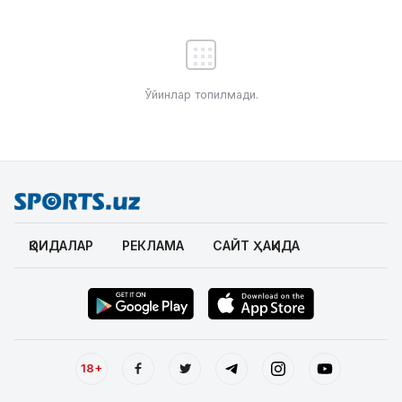
Ўйинлар топилмади.
ҚОИДАЛАР
РЕКЛАМА
САЙТ ҲАҚИДА
18+