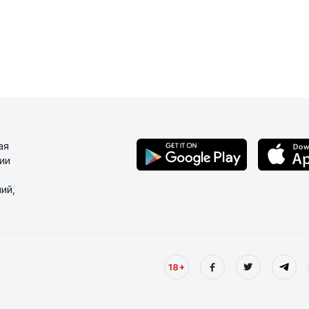
ая
ии
ий,
18+