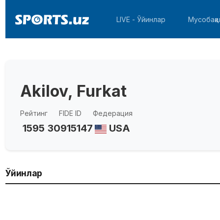
LIVE - Ўйинлар
Мусобақа
Akilov, Furkat
Рейтинг
FIDE ID
Федерация
1595
30915147
USA
Ўйинлар