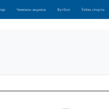
лар
Чемпион акцияси
Футбол
Ўзбек спорти