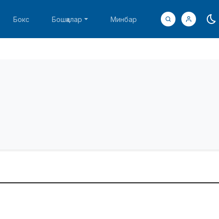
Бокс
Бошқалар
Минбар