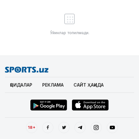
Ўйинлар топилмади.
ҚОИДАЛАР
РЕКЛАМА
САЙТ ҲАҚИДА
18+