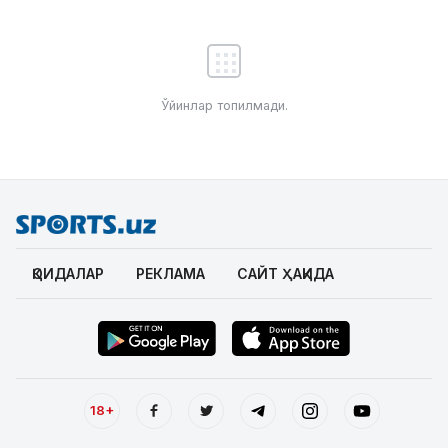
Ўйинлар топилмади.
ҚОИДАЛАР
РЕКЛАМА
САЙТ ҲАҚИДА
18+