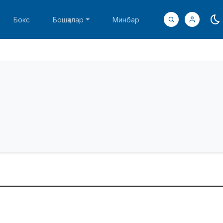
Бокс
Бошқалар
Минбар