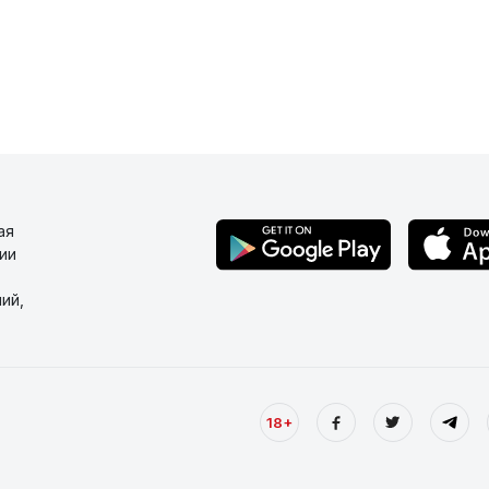
ая
ии
ий,
18+