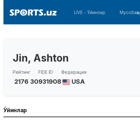
LIVE - Ўйинлар
Мусобақа
Jin, Ashton
Рейтинг
FIDE ID
Федерация
2176
30931908
USA
Ўйинлар