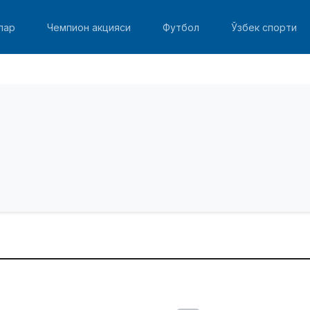
лар
Чемпион акцияси
Футбол
Ўзбек спорти