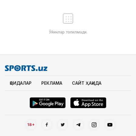
Ўйинлар топилмади.
ҚОИДАЛАР
РЕКЛАМА
САЙТ ҲАҚИДА
18+